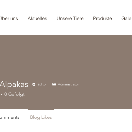
Über uns
Aktuelles
Unsere Tiere
Produkte
Gale
 Alpakas
Editor
Administrator
pakas
0
Gefolgt
Comments
Blog Likes