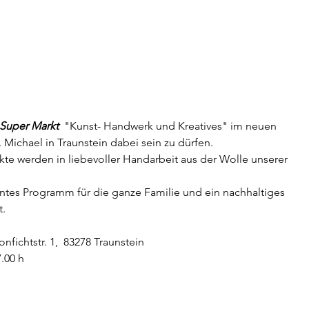
Super Markt
  "Kunst- Handwerk und Kreatives" im neuen 
ichael in Traunstein dabei sein zu dürfen. 
e werden in liebevoller Handarbeit aus der Wolle unserer 
 
ntes Programm für die ganze Familie und ein nachhaltiges 
. 
onfichtstr. 1,  83278 Traunstein
7.00 h
DdDazu erwartet euch ein buntes Programm für die 